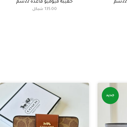
حقيبة ميوميو قاعدة 22سم
135.00 شيكل
جديد