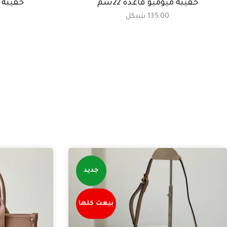
حقيبة ميوميو قاعدة 22سم
حقيبة مي
135.00 شيكل
جديد
بيعت كلها