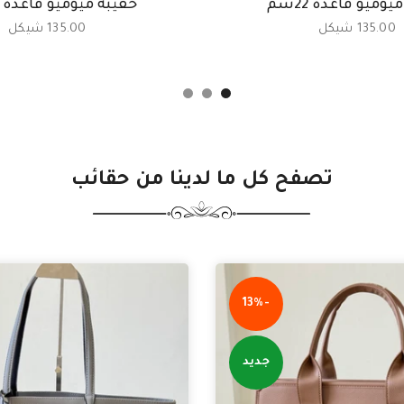
وميو قاعدة 22سم
حقيبة ميوميو قاعدة 22سم
135.00 شيكل
135.00 شيكل
تصفح كل ما لدينا من حقائب
-13%
جديد