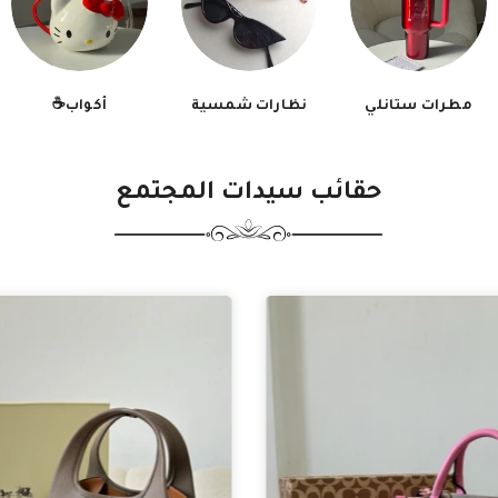
مطرات ستانلي
نظارات شمسية
أكواب☕️
حقائب سيدات المجتمع