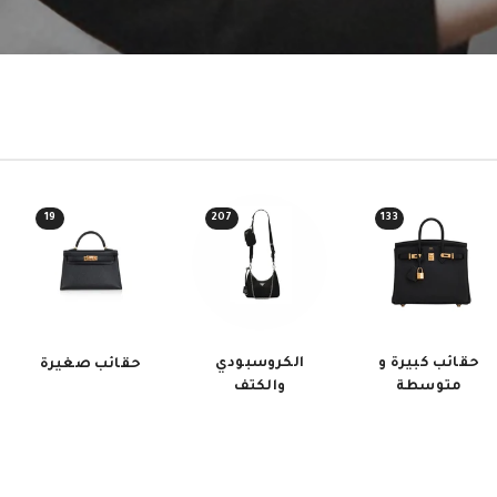
19
207
133
حقائب كبيرة و
الكروسبودي
حقائب صغيرة
متوسطة
والكتف