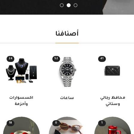
أصنافنا
24
52
41
محافظ رجالي
اكسسوارات
ساعات
وستاتي
وأحزمة
18
0
1