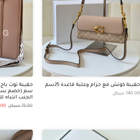
حقيبة كوتش مع حزام وعلبة قاعدة 25سم
سم (خصم بسب
140.00 شيكل
الجنب انتباه لل
75.00 شيكل
65.00 